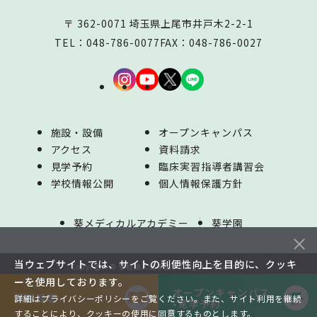
〒 362-0071 埼玉県上尾市井戸木2-2-1
TEL：
048-786-0077
FAX：048-786-0027
施設・設備
オープンキャンパス
アクセス
資料請求
見学予約
臨床実習指導者講習会
学校情報公開
個人情報保護方針
葵メディカルアカデミー
葵学園
当ウェブサイトでは、サイトの利便性向上を目的に、クッキ
Copyright © 学校法人葵学園 All Rights Reserved.
ーを使用しております。
オープンキャンパス
資料請求
詳細はプライバシーポリシーをご覧ください。また、サイト利用を継続
•見学予約
することにより、クッキーの使用に同意するものとします。