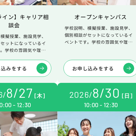
ライン】キャリア相
オープンキャンパス
談会
学校説明、模擬授業、施設見学、
個別相談がセットになっているイ
、模擬授業、施設見学、
ベントです。学校の雰囲気や理学
がセットになっているイ
療法士の仕事について、詳しく知
す。学校の雰囲気や理学
ることができます。
仕事について、詳しく知
できます。
し込みをする
お申し込みをする
8
/
27
8
/
30
6
/
2026
/
[木]
[日]
0:00 - 12:30
10:00 - 12:30