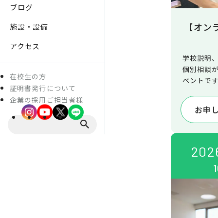
ブログ
【オン
施設・設備
アクセス
学校説明
個別相談
在校生の方
ベントで
証明書発行について
療法士の
企業の採用ご担当者様
ることが
お申
202
1