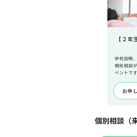
【２年
学校説明
個別相談
ベントで
療法士の
ることが
お申
個別相談（