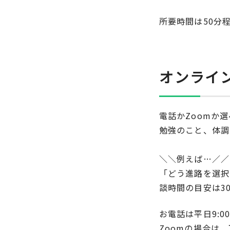
所要時間は50分
オンライ
電話かZoomか
勉強のこと、体調
＼＼例えば…／
「どう進路を選択
談時間の目安は3
お電話は平日9:
Zoomの場合は